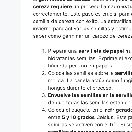
cereza requiere
un proceso llamado
estr
correctamente. Este paso es crucial para
semilla de cereza con éxito. La estratific
invierno para activar las semillas y estim
saber cómo germinar un carozo de cereza
Prepara una
servilleta de papel 
hidratar las semillas. Exprime el e
húmeda pero no empapada.
Coloca las semillas sobre la
servill
molida. La canela actúa como fungi
hongos durante el proceso.
Envuelve las semillas en la servil
de que todas las semillas estén en c
Coloca el paquete en el
refrigerad
entre
5 y 10 grados
Celsius. Este p
semillas se activen con el frío. Si
semillas de cereza paso a paso
co