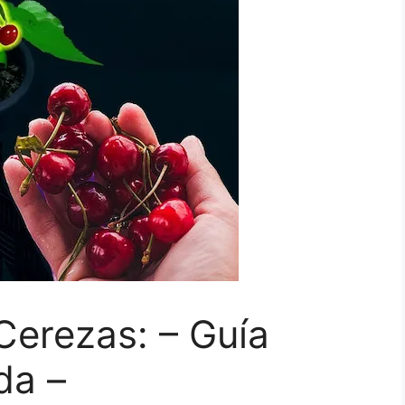
erezas: – Guía
da –