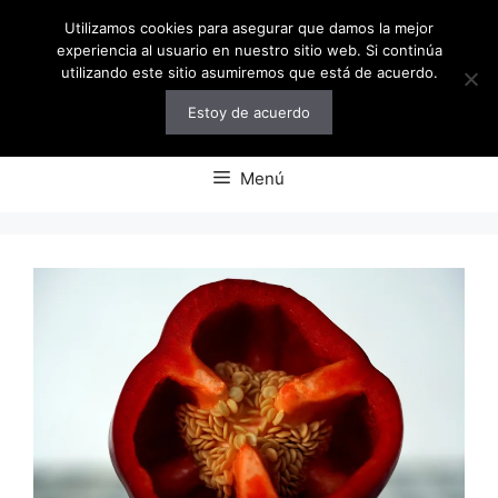
Saltar
Utilizamos cookies para asegurar que damos la mejor
al
experiencia al usuario en nuestro sitio web. Si continúa
contenido
utilizando este sitio asumiremos que está de acuerdo.
Estoy de acuerdo
Menú