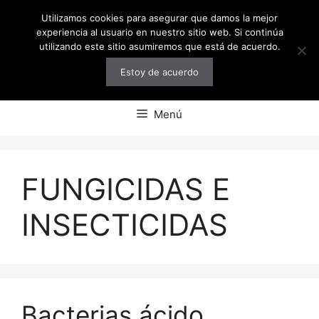
Saltar
Utilizamos cookies para asegurar que damos la mejor
al
experiencia al usuario en nuestro sitio web. Si continúa
contenido
utilizando este sitio asumiremos que está de acuerdo.
Estoy de acuerdo
Menú
FUNGICIDAS E
INSECTICIDAS
Bacterias ácido