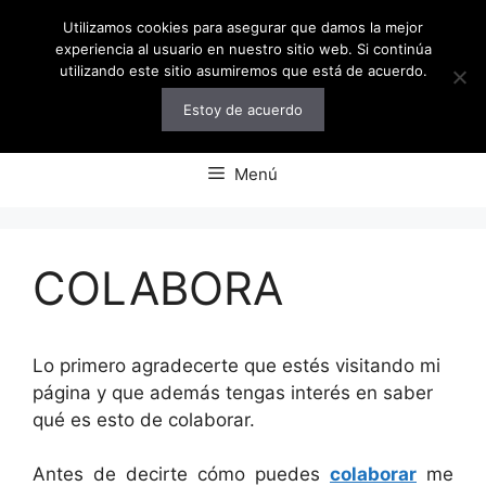
Saltar
Utilizamos cookies para asegurar que damos la mejor
al
experiencia al usuario en nuestro sitio web. Si continúa
contenido
utilizando este sitio asumiremos que está de acuerdo.
Estoy de acuerdo
Menú
COLABORA
Lo primero agradecerte que estés visitando mi
página y que además tengas interés en saber
qué es esto de colaborar.
Antes de decirte cómo puedes
colaborar
me