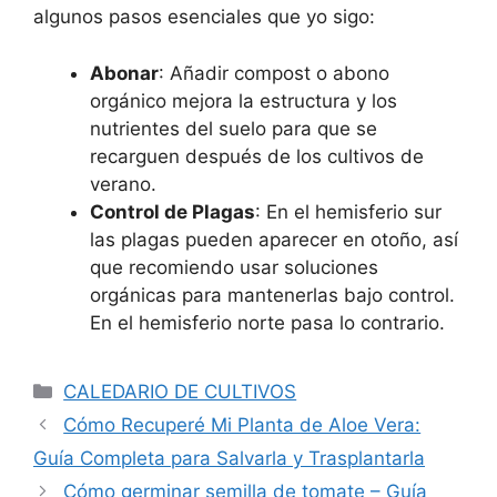
algunos pasos esenciales que yo sigo:
Abonar
: Añadir compost o abono
orgánico mejora la estructura y los
nutrientes del suelo para que se
recarguen después de los cultivos de
verano.
Control de Plagas
: En el hemisferio sur
las plagas pueden aparecer en otoño, así
que recomiendo usar soluciones
orgánicas para mantenerlas bajo control.
En el hemisferio norte pasa lo contrario.
Categorías
CALEDARIO DE CULTIVOS
Cómo Recuperé Mi Planta de Aloe Vera:
Guía Completa para Salvarla y Trasplantarla
Cómo germinar semilla de tomate – Guía