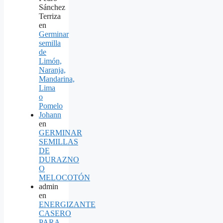
Sánchez
Terriza
en
Germinar
semilla
de
Limón,
Naranja,
Mandarina,
Lima
o
Pomelo
Johann
en
GERMINAR
SEMILLAS
DE
DURAZNO
O
MELOCOTÓN
admin
en
ENERGIZANTE
CASERO
PARA